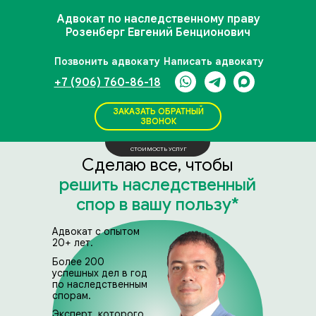
Адвокат по наследственному праву
Розенберг Евгений Бенционович
Позвонить адвокату
Написать адвокату
+7 (906) 760-86-18
ЗАКАЗАТЬ ОБРАТНЫЙ
ЗВОНОК
СТОИМОСТЬ УСЛУГ
Сделаю все, чтобы
решить наследственный
спор в вашу пользу*
Адвокат с опытом
20+ лет.
Более 200
успешных дел в год
по наследственным
спорам.
Эксперт, которого